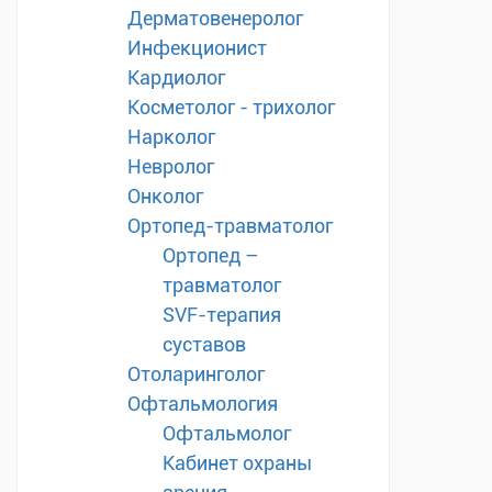
Дерматовенеролог
Инфекционист
Кардиолог
Косметолог - трихолог
Нарколог
Невролог
Онколог
Ортопед-травматолог
Ортопед –
травматолог
SVF-терапия
суставов
Отоларинголог
Офтальмология
Офтальмолог
Кабинет охраны