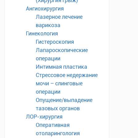
(Хирургия грыж)
Ангиохирургия
Лазерное лечение
варикоза
Гинекология
Гистероскопия
Лапароскопические
операции
Интимная пластика
Стрессовое недержание
мочи – слинговые
операции
Опущение/выпадение
тазовых органов
ЛОР-хирургия
Оперативная
отоларингология