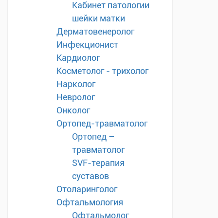
Кабинет патологии
шейки матки
Дерматовенеролог
Инфекционист
Кардиолог
Косметолог - трихолог
Нарколог
Невролог
Онколог
Ортопед-травматолог
Ортопед –
травматолог
SVF-терапия
суставов
Отоларинголог
Офтальмология
Офтальмолог