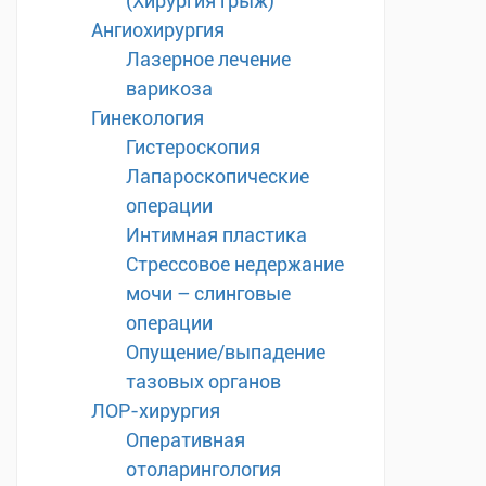
(Хирургия грыж)
Ангиохирургия
Лазерное лечение
варикоза
Гинекология
Гистероскопия
Лапароскопические
операции
Интимная пластика
Стрессовое недержание
мочи – слинговые
операции
Опущение/выпадение
тазовых органов
ЛОР-хирургия
Оперативная
отоларингология