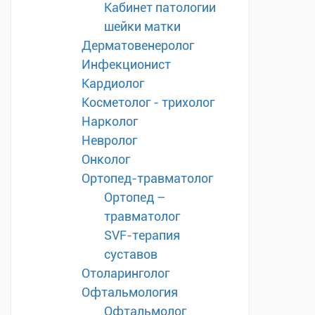
Кабинет патологии
шейки матки
Дерматовенеролог
Инфекционист
Кардиолог
Косметолог - трихолог
Нарколог
Невролог
Онколог
Ортопед-травматолог
Ортопед –
травматолог
SVF-терапия
суставов
Отоларинголог
Офтальмология
Офтальмолог