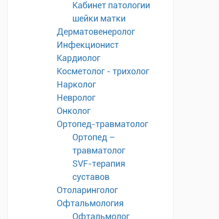
Кабинет патологии
шейки матки
Дерматовенеролог
Инфекционист
Кардиолог
Косметолог - трихолог
Нарколог
Невролог
Онколог
Ортопед-травматолог
Ортопед –
травматолог
SVF-терапия
суставов
Отоларинголог
Офтальмология
Офтальмолог