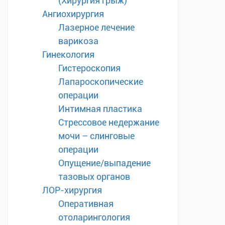
(Хирургия грыж)
Ангиохирургия
Лазерное лечение
варикоза
Гинекология
Гистероскопия
Лапароскопические
операции
Интимная пластика
Стрессовое недержание
мочи – слинговые
операции
Опущение/выпадение
тазовых органов
ЛОР-хирургия
Оперативная
отоларингология