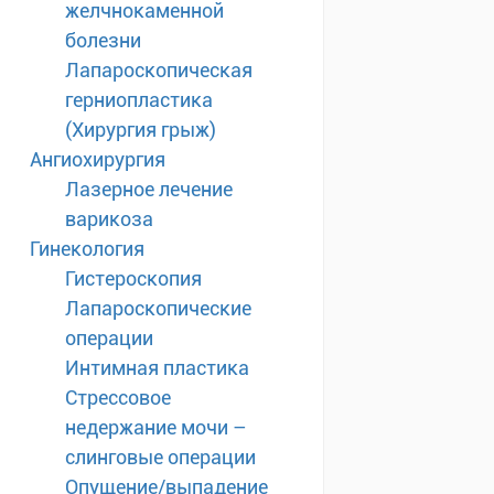
желчнокаменной
болезни
Лапароскопическая
герниопластика
(Хирургия грыж)
Ангиохирургия
Лазерное лечение
варикоза
Гинекология
Гистероскопия
Лапароскопические
операции
Интимная пластика
Стрессовое
недержание мочи –
слинговые операции
Опущение/выпадение