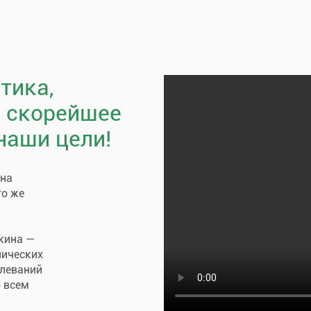
тика,
, скорейшее
наши цели!
пна
го же
кина —
нических
олеваний
о всем