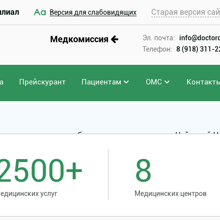
илиал
Старая версия са
Версия для слабовидящих
Медкомиссия
Эл. почта:
info@doctord
Телефон:
8 (918) 311-
а
Прейскурант
Пациентам
ОМС
Контакт
ия двухканального зуба врачом-стоматологом Чуйковой Н
2500+
8
едицинских услуг
Медицинских центров