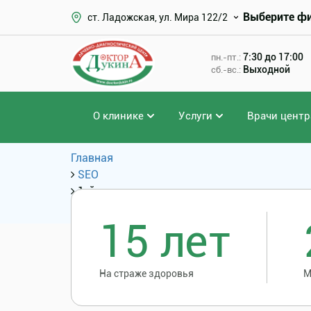
Выберите ф
ст. Ладожская, ул. Мира 122/2
7:30 до 17:00
пн.-пт.:
Выходной
сб.-вс.:
О клинике
Услуги
Врачи центр
Главная
SEO
1-й этап трехэтапного комплексного лечен
SEO: Услуги и цены
15 лет
На страже здоровья
М