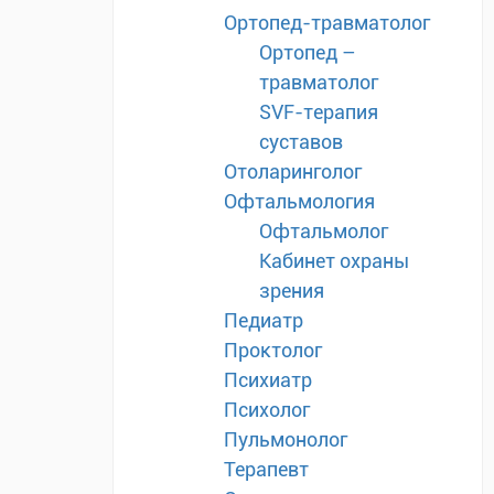
Ортопед-травматолог
Ортопед –
травматолог
SVF-терапия
суставов
Отоларинголог
Офтальмология
Офтальмолог
Кабинет охраны
зрения
Педиатр
Проктолог
Психиатр
Психолог
Пульмонолог
Терапевт