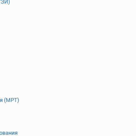
УЗИ)
я (МРТ)
ования