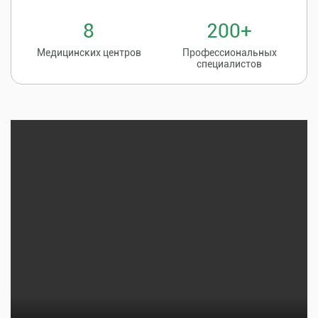
8
200+
Медицинских центров
Профессиональных
специалистов
Записаться на
8 (86135) 2-20-20
прием к врачу