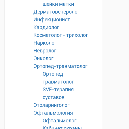
шейки матки
Дерматовенеролог
Инфекционист
Кардиолог
Косметолог - трихолог
Нарколог
Невролог
Онколог
Ортопед-травматолог
Ортопед –
травматолог
SVF-терапия
суставов
Отоларинголог
Офтальмология
Офтальмолог
Кабинет охраны