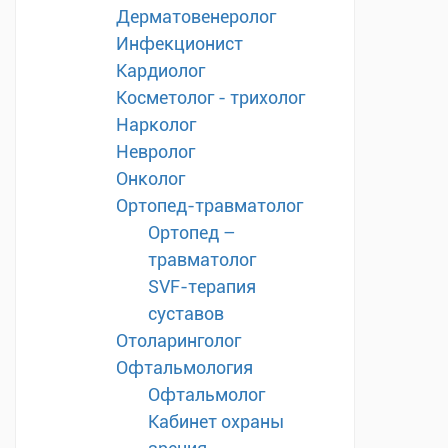
Дерматовенеролог
Инфекционист
Кардиолог
Косметолог - трихолог
Нарколог
Невролог
Онколог
Ортопед-травматолог
Ортопед –
травматолог
SVF-терапия
суставов
Отоларинголог
Офтальмология
Офтальмолог
Кабинет охраны