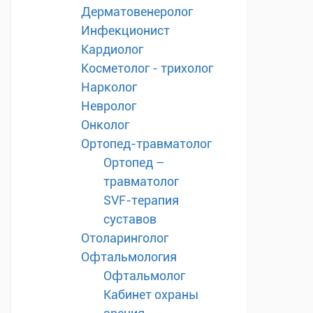
Дерматовенеролог
Инфекционист
Кардиолог
Косметолог - трихолог
Нарколог
Невролог
Онколог
Ортопед-травматолог
Ортопед –
травматолог
SVF-терапия
суставов
Отоларинголог
Офтальмология
Офтальмолог
Кабинет охраны