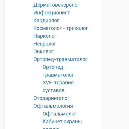
Дерматовенеролог
Инфекционист
Кардиолог
Косметолог - трихолог
Нарколог
Невролог
Онколог
Ортопед-травматолог
Ортопед –
травматолог
SVF-терапия
суставов
Отоларинголог
Офтальмология
Офтальмолог
Кабинет охраны