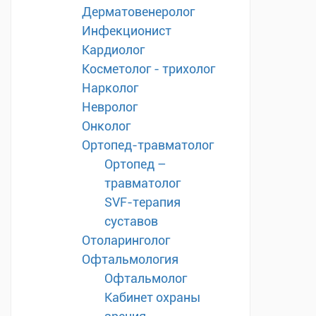
Дерматовенеролог
Инфекционист
Кардиолог
Косметолог - трихолог
Нарколог
Невролог
Онколог
Ортопед-травматолог
Ортопед –
травматолог
SVF-терапия
суставов
Отоларинголог
Офтальмология
Офтальмолог
Кабинет охраны