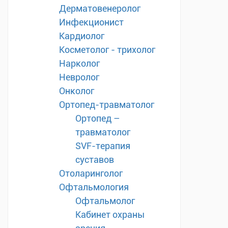
Дерматовенеролог
Инфекционист
Кардиолог
Косметолог - трихолог
Нарколог
Невролог
Онколог
Ортопед-травматолог
Ортопед –
травматолог
SVF-терапия
суставов
Отоларинголог
Офтальмология
Офтальмолог
Кабинет охраны