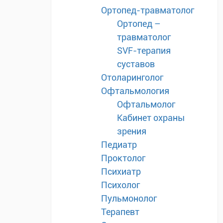
Ортопед-травматолог
Ортопед –
травматолог
SVF-терапия
суставов
Отоларинголог
Офтальмология
Офтальмолог
Кабинет охраны
зрения
Педиатр
Проктолог
Психиатр
Психолог
Пульмонолог
Терапевт