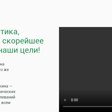
тика,
, скорейшее
наши цели!
пна
го же
кина —
нических
олеваний
о всем