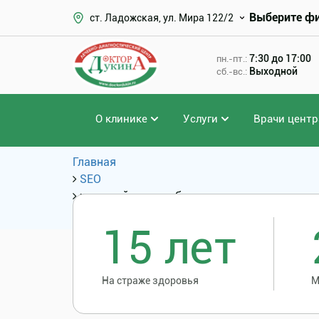
Выберите ф
ст. Ладожская, ул. Мира 122/2
7:30 до 17:00
пн.-пт.:
Выходной
сб.-вс.:
О клинике
Услуги
Врачи центр
Главная
SEO
желчный пузырь без операции
Популярные запросы
15 лет
На страже здоровья
М