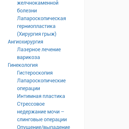
желчнокаменной
болезни
Лапароскопическая
герниопластика
(Хирургия грыж)
Ангиохирургия
Лазерное лечение
варикоза
Гинекология
Гистероскопия
Лапароскопические
операции
Интимная пластика
Стрессовое
недержание мочи –
слинговые операции
Опущение/выпадение