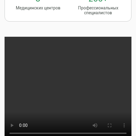
Медицинских центров
Профессиональных
специалистов
Записаться на
8 (86135) 2-20-20
прием к врачу
Тщательная профилактика, качественное