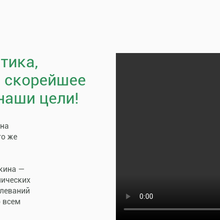
тика,
, скорейшее
наши цели!
пна
го же
кина —
нических
олеваний
о всем