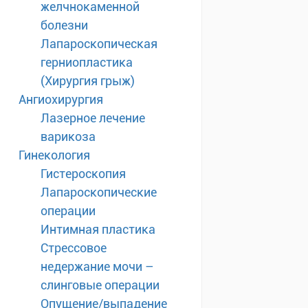
желчнокаменной
болезни
Лапароскопическая
герниопластика
(Хирургия грыж)
Ангиохирургия
Лазерное лечение
варикоза
Гинекология
Гистероскопия
Лапароскопические
операции
Интимная пластика
Стрессовое
недержание мочи –
слинговые операции
Опущение/выпадение