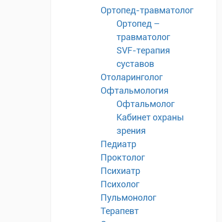
Ортопед-травматолог
Ортопед –
травматолог
SVF-терапия
суставов
Отоларинголог
Офтальмология
Офтальмолог
Кабинет охраны
зрения
Педиатр
Проктолог
Психиатр
Психолог
Пульмонолог
Терапевт