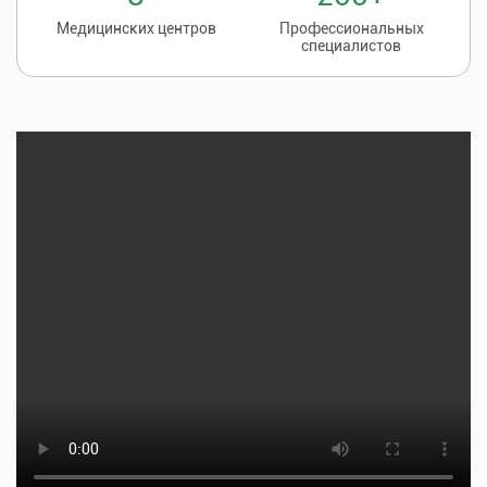
Медицинских центров
Профессиональных
специалистов
Записаться на
8 (86135) 2-20-20
прием к врачу
Тщательная профилактика, качественное