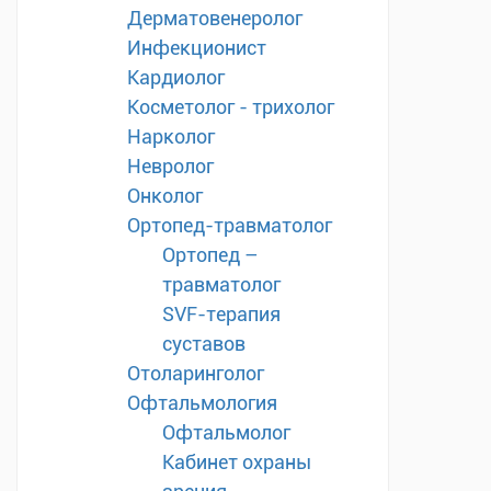
Дерматовенеролог
Инфекционист
Кардиолог
Косметолог - трихолог
Нарколог
Невролог
Онколог
Ортопед-травматолог
Ортопед –
травматолог
SVF-терапия
суставов
Отоларинголог
Офтальмология
Офтальмолог
Кабинет охраны