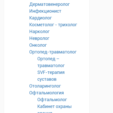
Дерматовенеролог
Инфекционист
Кардиолог
Косметолог - трихолог
Нарколог
Невролог
Онколог
Ортопед-травматолог
Ортопед –
травматолог
SVF-терапия
суставов
Отоларинголог
Офтальмология
Офтальмолог
Кабинет охраны