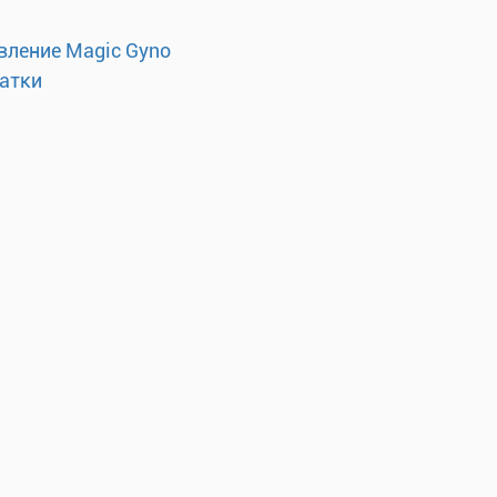
вление Magic Gyno
матки