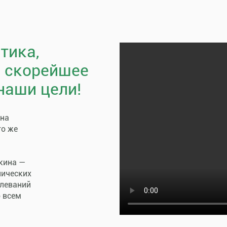
тика,
, скорейшее
наши цели!
пна
го же
кина —
нических
олеваний
о всем