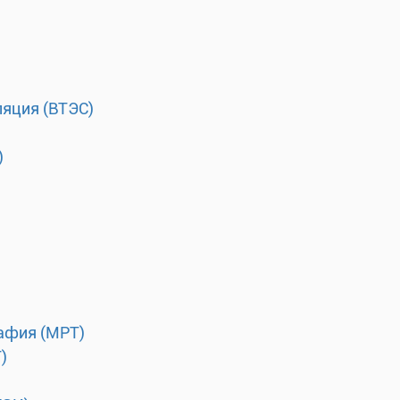
ляция (ВТЭС)
)
афия (МРТ)
)