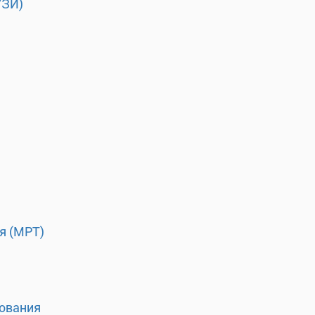
УЗИ)
я (МРТ)
ования