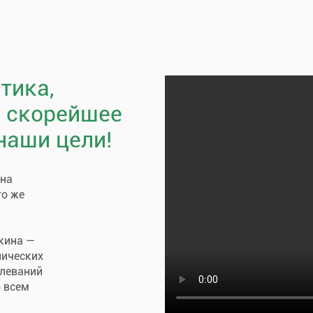
тика,
, скорейшее
наши цели!
пна
го же
кина —
нических
олеваний
о всем