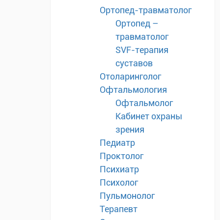
Ортопед-травматолог
Ортопед –
травматолог
SVF-терапия
суставов
Отоларинголог
Офтальмология
Офтальмолог
Кабинет охраны
зрения
Педиатр
Проктолог
Психиатр
Психолог
Пульмонолог
Терапевт