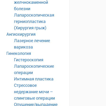
желчнокаменной
болезни
Лапароскопическая
герниопластика
(Хирургия грыж)
Ангиохирургия
Лазерное лечение
варикоза
Гинекология
Гистероскопия
Лапароскопические
операции
Интимная пластика
Стрессовое
недержание мочи –
слинговые операции
Опущение/выпадение