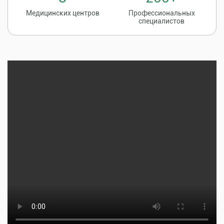
Медицинских центров
Профессиональных
специалистов
Записаться на
8 (86135) 2-20-20
прием к врачу
Тщательная профилактика, качественное