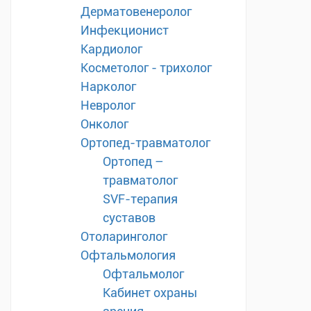
Дерматовенеролог
Инфекционист
Кардиолог
Косметолог - трихолог
Нарколог
Невролог
Онколог
Ортопед-травматолог
Ортопед –
травматолог
SVF-терапия
суставов
Отоларинголог
Офтальмология
Офтальмолог
Кабинет охраны