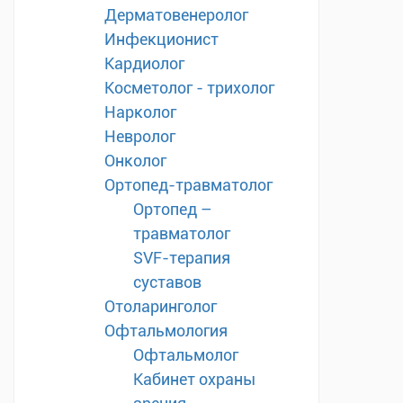
Дерматовенеролог
Инфекционист
Кардиолог
Косметолог - трихолог
Нарколог
Невролог
Онколог
Ортопед-травматолог
Ортопед –
травматолог
SVF-терапия
суставов
Отоларинголог
Офтальмология
Офтальмолог
Кабинет охраны