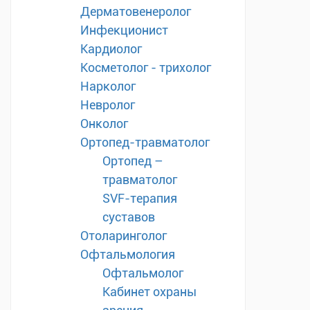
Дерматовенеролог
Инфекционист
Кардиолог
Косметолог - трихолог
Нарколог
Невролог
Онколог
Ортопед-травматолог
Ортопед –
травматолог
SVF-терапия
суставов
Отоларинголог
Офтальмология
Офтальмолог
Кабинет охраны