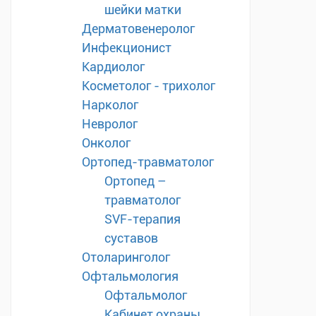
шейки матки
Дерматовенеролог
Инфекционист
Кардиолог
Косметолог - трихолог
Нарколог
Невролог
Онколог
Ортопед-травматолог
Ортопед –
травматолог
SVF-терапия
суставов
Отоларинголог
Офтальмология
Офтальмолог
Кабинет охраны