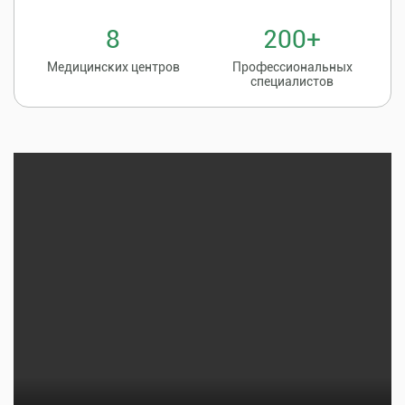
8
200+
Медицинских центров
Профессиональных
специалистов
Записаться на
8 (86135) 2-20-20
прием к врачу