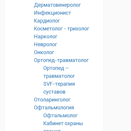
Дерматовенеролог
Инфекционист
Кардиолог
Косметолог - трихолог
Нарколог
Невролог
Онколог
Ортопед-травматолог
Ортопед –
травматолог
SVF-терапия
суставов
Отоларинголог
Офтальмология
Офтальмолог
Кабинет охраны