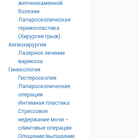
желчнокаменной
болезни
Лапароскопическая
герниопластика
(Хирургия грыж)
Ангиохирургия
Лазерное лечение
варикоза
Гинекология
Гистероскопия
Лапароскопические
операции
Интимная пластика
Стрессовое
недержание мочи –
слинговые операции
Опущение/выпадение