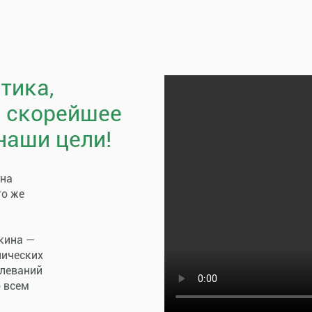
тика,
, скорейшее
наши цели!
пна
го же
кина —
нических
олеваний
о всем