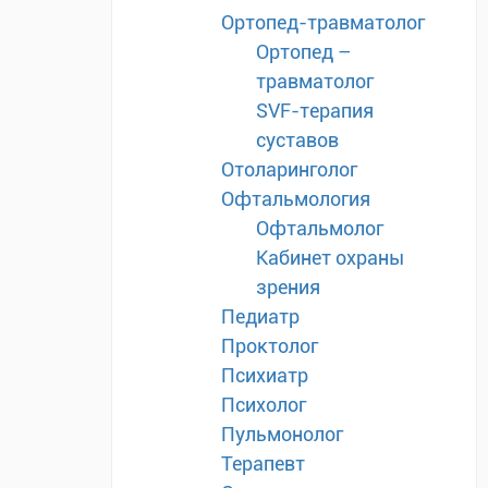
Ортопед-травматолог
Ортопед –
травматолог
SVF-терапия
суставов
Отоларинголог
Офтальмология
Офтальмолог
Кабинет охраны
зрения
Педиатр
Проктолог
Психиатр
Психолог
Пульмонолог
Терапевт