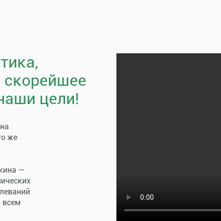
тика,
, скорейшее
наши цели!
пна
го же
кина —
нических
олеваний
о всем