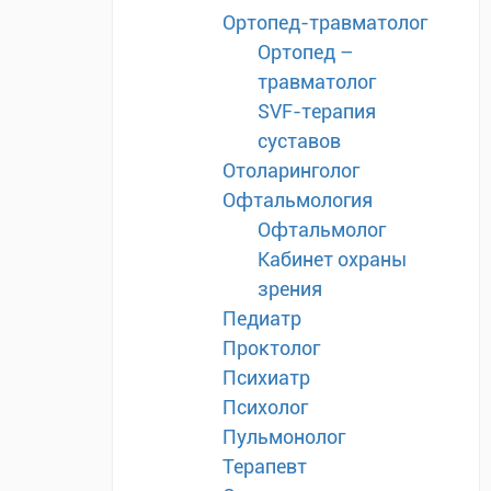
Ортопед-травматолог
Ортопед –
травматолог
SVF-терапия
суставов
Отоларинголог
Офтальмология
Офтальмолог
Кабинет охраны
зрения
Педиатр
Проктолог
Психиатр
Психолог
Пульмонолог
Терапевт