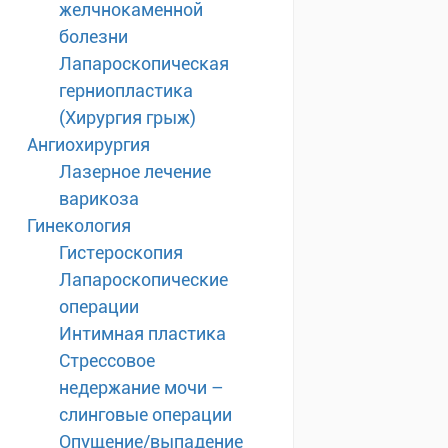
желчнокаменной
болезни
Лапароскопическая
герниопластика
(Хирургия грыж)
Ангиохирургия
Лазерное лечение
варикоза
Гинекология
Гистероскопия
Лапароскопические
операции
Интимная пластика
Стрессовое
недержание мочи –
слинговые операции
Опущение/выпадение