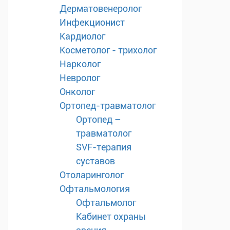
Дерматовенеролог
Инфекционист
Кардиолог
Косметолог - трихолог
Нарколог
Невролог
Онколог
Ортопед-травматолог
Ортопед –
травматолог
SVF-терапия
суставов
Отоларинголог
Офтальмология
Офтальмолог
Кабинет охраны