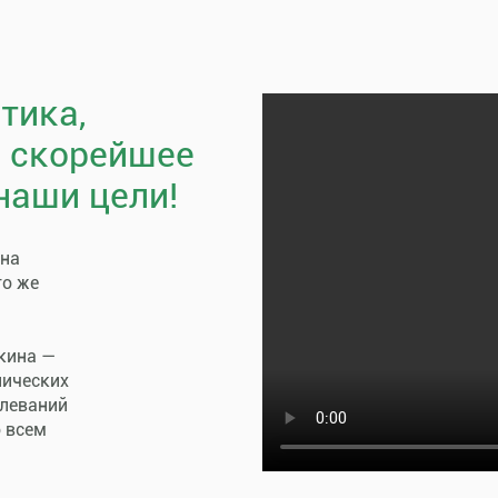
тика,
, скорейшее
наши цели!
пна
го же
кина —
нических
олеваний
о всем