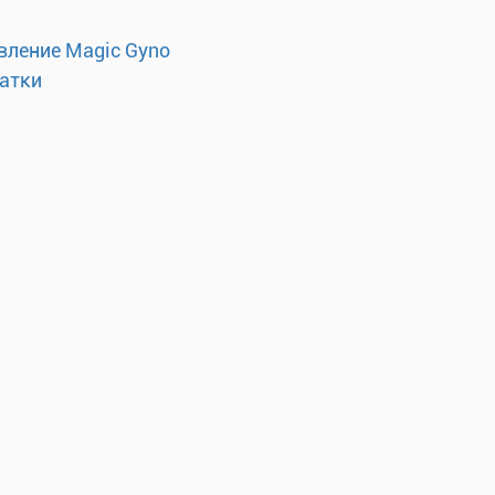
вление Magic Gyno
матки