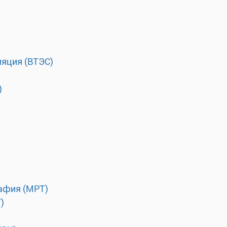
ляция (ВТЭС)
)
афия (МРТ)
)