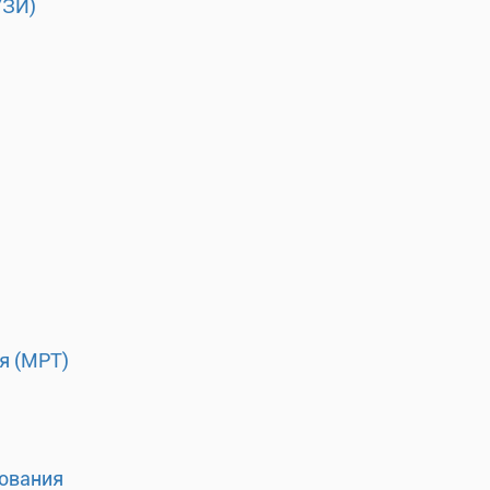
УЗИ)
я (МРТ)
ования