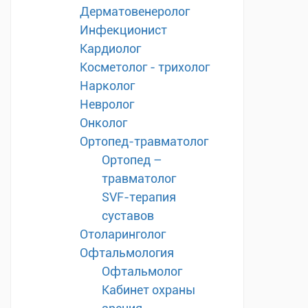
Дерматовенеролог
Инфекционист
Кардиолог
Косметолог - трихолог
Нарколог
Невролог
Онколог
Ортопед-травматолог
Ортопед –
травматолог
SVF-терапия
суставов
Отоларинголог
Офтальмология
Офтальмолог
Кабинет охраны