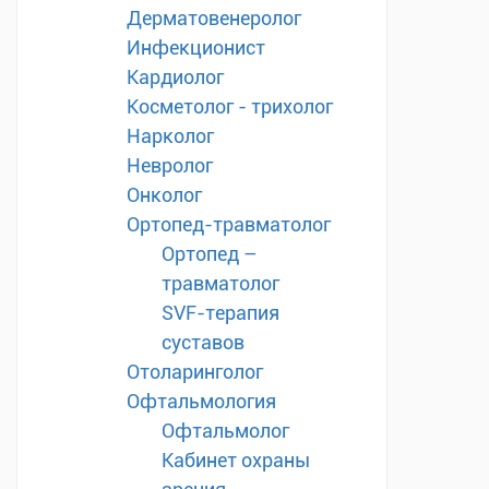
Дерматовенеролог
Инфекционист
Кардиолог
Косметолог - трихолог
Нарколог
Невролог
Онколог
Ортопед-травматолог
Ортопед –
травматолог
SVF-терапия
суставов
Отоларинголог
Офтальмология
Офтальмолог
Кабинет охраны