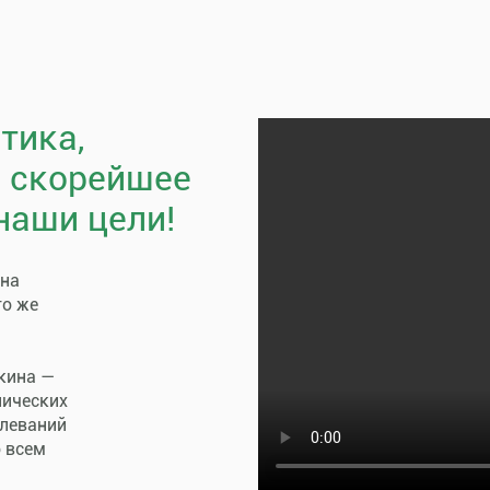
тика,
, скорейшее
наши цели!
пна
го же
кина —
нических
олеваний
о всем