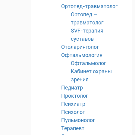
Ортопед-травматолог
Ортопед –
травматолог
SVF-терапия
суставов
Отоларинголог
Офтальмология
Офтальмолог
Кабинет охраны
зрения
Педиатр
Проктолог
Психиатр
Психолог
Пульмонолог
Терапевт