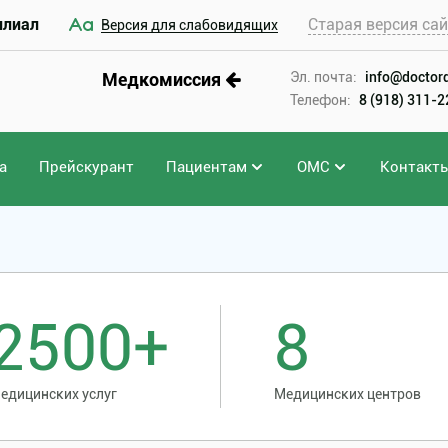
илиал
Старая версия са
Версия для слабовидящих
Медкомиссия
Эл. почта:
info@doctord
Телефон:
8 (918) 311-
а
Прейскурант
Пациентам
ОМС
Контакт
 желчного пузыря
2500+
8
едицинских услуг
Медицинских центров