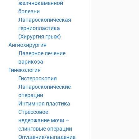
желчнокаменной
болезни
Лапароскопическая
герниопластика
(Хирургия грыж)
Ангиохирургия
Лазерное лечение
варикоза
Гинекология
Гистероскопия
Лапароскопические
операции
Интимная пластика
Стрессовое
недержание мочи –
слинговые операции
Опущение/выпадение