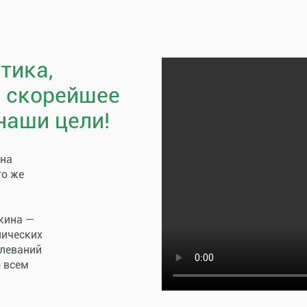
тика,
, скорейшее
наши цели!
пна
го же
кина —
нических
олеваний
о всем