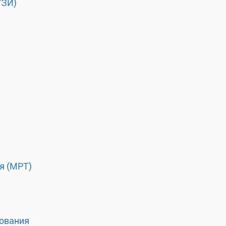
УЗИ)
я (МРТ)
ования