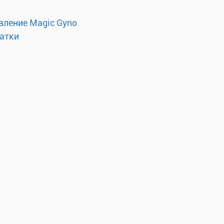
вление Magic Gyno
матки