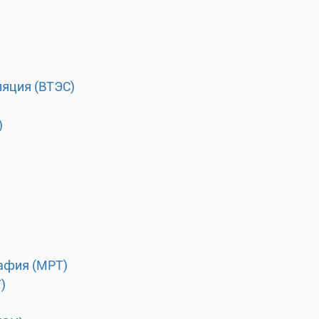
ляция (ВТЭС)
)
афия (МРТ)
)