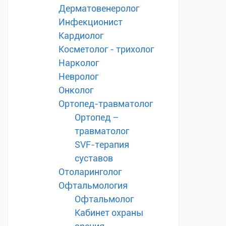
Дерматовенеролог
Инфекционист
Кардиолог
Косметолог - трихолог
Нарколог
Невролог
Онколог
Ортопед-травматолог
Ортопед –
травматолог
SVF-терапия
суставов
Отоларинголог
Офтальмология
Офтальмолог
Кабинет охраны