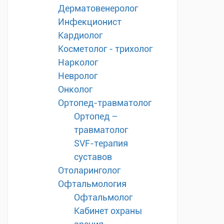
Дерматовенеролог
Инфекционист
Кардиолог
Косметолог - трихолог
Нарколог
Невролог
Онколог
Ортопед-травматолог
Ортопед –
травматолог
SVF-терапия
суставов
Отоларинголог
Офтальмология
Офтальмолог
Кабинет охраны