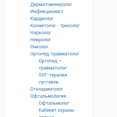
Дерматовенеролог
Инфекционист
Кардиолог
Косметолог - трихолог
Нарколог
Невролог
Онколог
Ортопед-травматолог
Ортопед –
травматолог
SVF-терапия
суставов
Отоларинголог
Офтальмология
Офтальмолог
Кабинет охраны