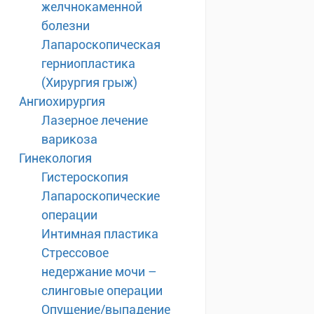
желчнокаменной
болезни
Лапароскопическая
герниопластика
(Хирургия грыж)
Ангиохирургия
Лазерное лечение
варикоза
Гинекология
Гистероскопия
Лапароскопические
операции
Интимная пластика
Стрессовое
недержание мочи –
слинговые операции
Опущение/выпадение