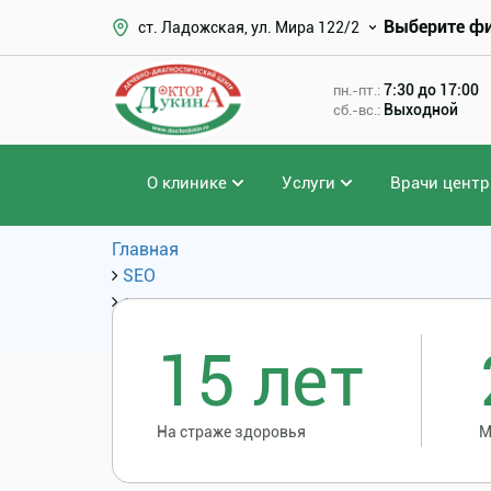
Выберите ф
ст. Ладожская, ул. Мира 122/2
7:30 до 17:00
пн.-пт.:
Выходной
сб.-вс.:
О клинике
Услуги
Врачи центр
Главная
SEO
операция желчного пузыря стоимость опер
Популярные запросы
15 лет
На страже здоровья
М