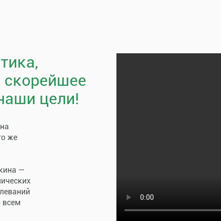
тика,
, скорейшее
наши цели!
пна
го же
кина —
нических
олеваний
о всем