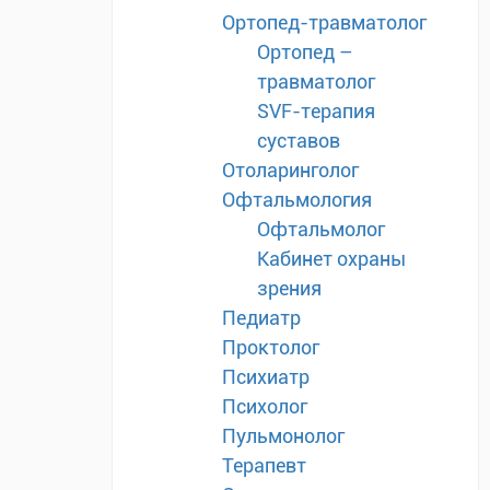
Ортопед-травматолог
Ортопед –
травматолог
SVF-терапия
суставов
Отоларинголог
Офтальмология
Офтальмолог
Кабинет охраны
зрения
Педиатр
Проктолог
Психиатр
Психолог
Пульмонолог
Терапевт