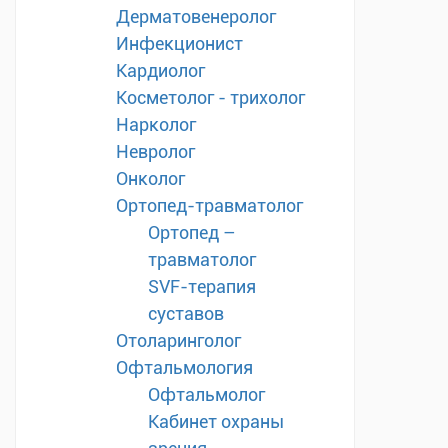
Дерматовенеролог
Инфекционист
Кардиолог
Косметолог - трихолог
Нарколог
Невролог
Онколог
Ортопед-травматолог
Ортопед –
травматолог
SVF-терапия
суставов
Отоларинголог
Офтальмология
Офтальмолог
Кабинет охраны