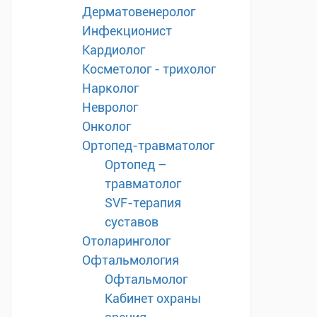
Дерматовенеролог
Инфекционист
Кардиолог
Косметолог - трихолог
Нарколог
Невролог
Онколог
Ортопед-травматолог
Ортопед –
травматолог
SVF-терапия
суставов
Отоларинголог
Офтальмология
Офтальмолог
Кабинет охраны