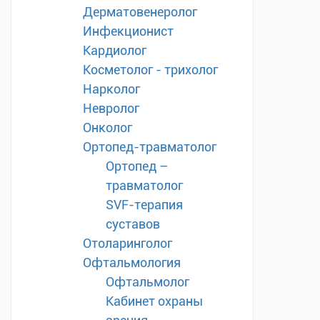
Дерматовенеролог
Инфекционист
Кардиолог
Косметолог - трихолог
Нарколог
Невролог
Онколог
Ортопед-травматолог
Ортопед –
травматолог
SVF-терапия
суставов
Отоларинголог
Офтальмология
Офтальмолог
Кабинет охраны