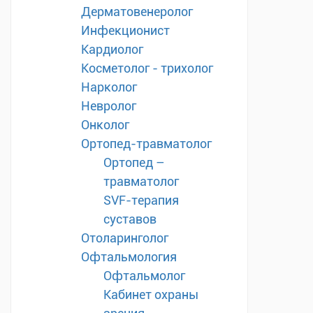
Дерматовенеролог
Инфекционист
Кардиолог
Косметолог - трихолог
Нарколог
Невролог
Онколог
Ортопед-травматолог
Ортопед –
травматолог
SVF-терапия
суставов
Отоларинголог
Офтальмология
Офтальмолог
Кабинет охраны