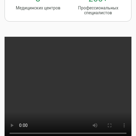
Медицинских центров
Профессиональных
специалистов
Записаться на
8 (86135) 2-20-20
прием к врачу
Тщательная профилактика, качественное