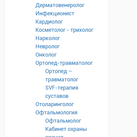
Дерматовенеролог
Инфекционист
Кардиолог
Косметолог - трихолог
Нарколог
Невролог
Онколог
Ортопед-травматолог
Ортопед –
травматолог
SVF-терапия
суставов
Отоларинголог
Офтальмология
Офтальмолог
Кабинет охраны