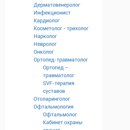
Дерматовенеролог
Инфекционист
Кардиолог
Косметолог - трихолог
Нарколог
Невролог
Онколог
Ортопед-травматолог
Ортопед –
травматолог
SVF-терапия
суставов
Отоларинголог
Офтальмология
Офтальмолог
Кабинет охраны