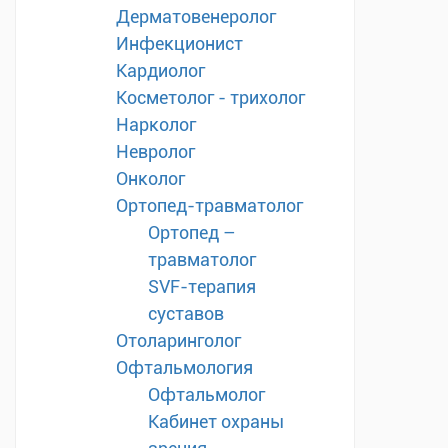
Дерматовенеролог
Инфекционист
Кардиолог
Косметолог - трихолог
Нарколог
Невролог
Онколог
Ортопед-травматолог
Ортопед –
травматолог
SVF-терапия
суставов
Отоларинголог
Офтальмология
Офтальмолог
Кабинет охраны