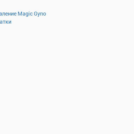
вление Magic Gyno
матки