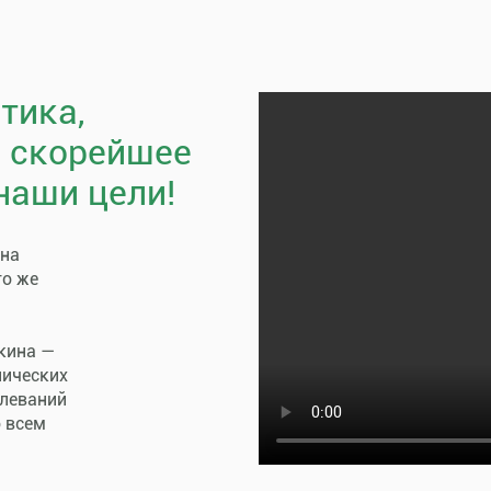
тика,
, скорейшее
наши цели!
пна
го же
кина —
нических
олеваний
о всем