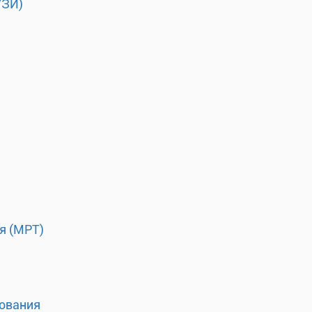
УЗИ)
я (МРТ)
ования