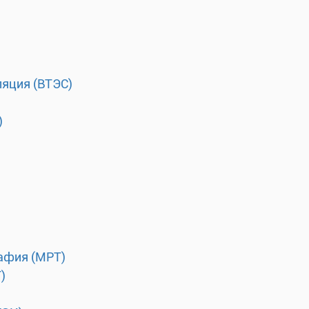
ляция (ВТЭС)
)
афия (МРТ)
)