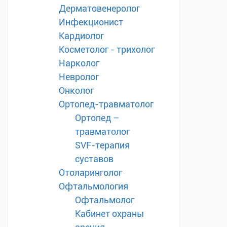
Дерматовенеролог
Инфекционист
Кардиолог
Косметолог - трихолог
Нарколог
Невролог
Онколог
Ортопед-травматолог
Ортопед –
травматолог
SVF-терапия
суставов
Отоларинголог
Офтальмология
Офтальмолог
Кабинет охраны