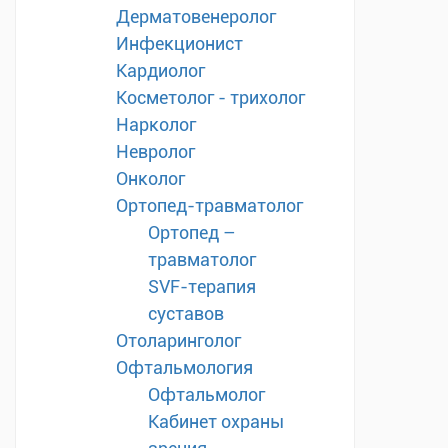
Дерматовенеролог
Инфекционист
Кардиолог
Косметолог - трихолог
Нарколог
Невролог
Онколог
Ортопед-травматолог
Ортопед –
травматолог
SVF-терапия
суставов
Отоларинголог
Офтальмология
Офтальмолог
Кабинет охраны