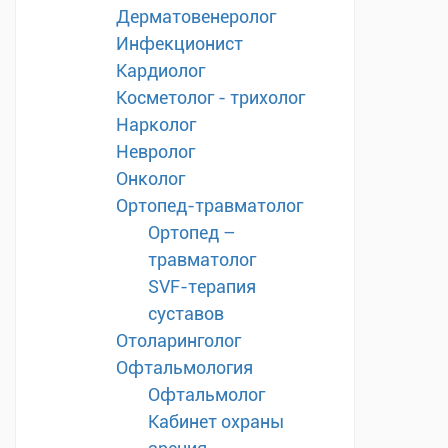
Дерматовенеролог
Инфекционист
Кардиолог
Косметолог - трихолог
Нарколог
Невролог
Онколог
Ортопед-травматолог
Ортопед –
травматолог
SVF-терапия
суставов
Отоларинголог
Офтальмология
Офтальмолог
Кабинет охраны